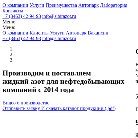
О компании
Услуги
Преимущества
Автопарк
Лаборатория
Контакты
+7 (3463) 42-94-93
info@sibirazot.ru
Меню
Меню
О компании
Клиенты
Услуги
Автопарк
Вакансии
+7 (3463) 42-94-93
info@sibirazot.ru
В
м
Производим и поставляем
У
жидкий азот для нефтедобывающих
п
компаний с 2014 года
Видео о производстве
Отправить заявку
И скачать каталог продукции (.pdf)
Ж